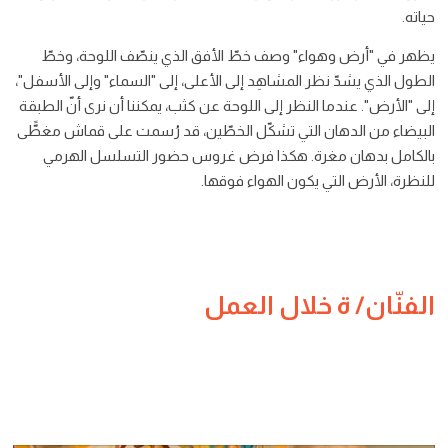
حياته.
يظهر في "أرض وهواء" وصف خطّ الأفق الذي ينصّف اللوحة، وخطّ
الطول الذي يشدّ نظر المشاهِد إلى الأعلى، إلى "السماء" وإلى الأسفل"،
إلى "الأرض". عندما النظر إلى اللوحة عن كثب، يمكننا أن نرى أنّ الطبقة
البيضاء من الدهان التي تشكّل الخطّين، قد رُسمت على قماش مغطًّى
بالكامل بدهان مغرة. هكذا فرض غروس حضور التسلسل الهرمي
للنظرة، الأرض التي يكون الهواء فوقها.
الفنّان/ ة خلال العمل