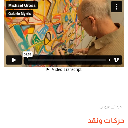
ميخائيل غروس
حركات ونقد