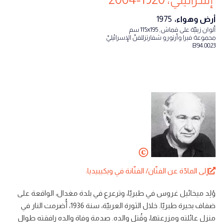
أرض وهواء،
1975
ألوان زيتيّة على قماش, 115x195 سم
مجموعة فيرا وأرتورو شفارتزللفنّ الإسرائيليّ
B94.0023
إلى المادّة عن الفنّان/ الفنّانة في ويكيبيديا:
وُلِد ميخائيل غروس في طبريّا، وترعرع في بلدة مغدال، الواقعة على
ضفاف بحيرة طبريّا. خلال الثورة العربيّة، سنة 1936، أُضرمت النار في
منزل عائلته ومزرعتها، وقُتل والده. صدمة وفاة والده رافقته طوال