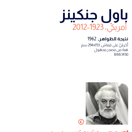
باول جنكينز
أمريكيّ، 1923-2012
نتيجة الظواهر,
1962
أكريليّ على قماش, 294x153 سم
هبة من مصدر مجهول
B66.1450