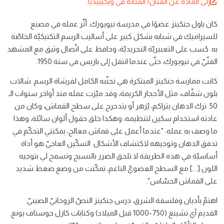
إلى المادّة عن الفنّان/ الفنّانة في ويكيبيديا:
كان باول جنكينز عضوًا في مدرسة نيويورك. أثّر عمله في مصنع
للسيراميك في شبابه بشكل كبير على أساليب الرسم التكتيكيّة الخاصّة
به. حُسب على التعبيريّة التجريديّة، وحافظ على اتّصال وثيق مع المشهد
الفنّيّ في نيويورك، حتّى عندما انتقل إلى باريس في سنة 1950.
كانت ممارسة جنكينز المبتكرة هي تجنّبه الكامل لفرشاة الرسم. شالات
بلون شفّاف، مثل الأحجار الكريمة، وقد ميّزت عمله منذ أواخر سنوات الـ
50. ترك الدهان يتراكم، يُزهر أو يتدحرج على سطح القماش، وكان من
عادته استخدام سكين لتنظيمه، وهكذا خلق حقول ألوان سائلة، وهذا
ما وصف به عمله: "عندما أعمل على قماش معالج، يمكنني التحكّم في
تدفق الدهان وتوجيهه لاكتشاف الأشكال. السكّين العاجيّ هو أداة
أساسيّة في هذه الطريقة لا تلحق الضرر بالنسيج وتسمح لي بتوجيه
اللون [...] مع السطح العضويّ الناعم، تمكّنت من وضع ضغط شديد
على القماش الحسّاس".
اهتمّ بأديان وفلسفة الشرق، درس جنكينز النصّ الروحانيّ الصينيّ
القديم آي تشينغ (750-1000 قبل الميلاد) وكتابات كارل جوستاف يونغ.