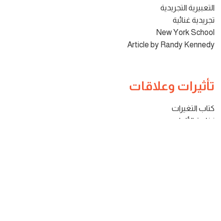
التعبيرية التجريدية
تجريدية غنائية
New York School
Article by Randy Kennedy
تأثيرات وعلاقات
كتاب التغيرات
نظرية الألوان
كارل يونغ
ياسو كونيوشي
غوتاي
مارك روثكو
جاكسون بولوك
توماس هارت بنتون