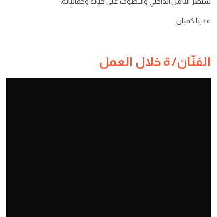
سيطر التأمّل الداخليّ والتصوّف على حياته وجماليّاته.
عدينا كميان
الفنّان/ ة خلال العمل