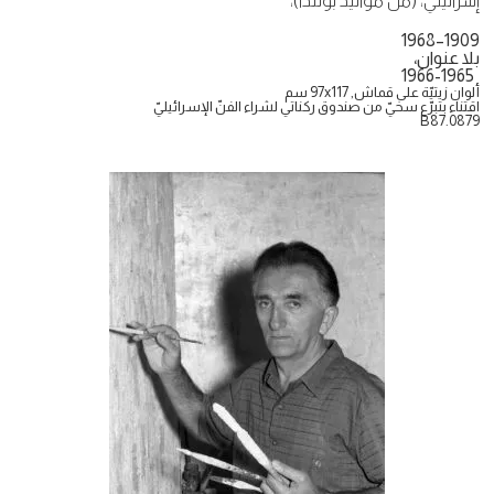
إسرائيليّ، (من مواليد بولندا)،
1909–1968
بلا عنوان،
1966-1965
ألوان زيتيّة على قماش, 97x117 سم
اقتناء بتبرّع سخيّ من صندوق ركناتي لشراء الفنّ الإسرائيليّ
B87.0879