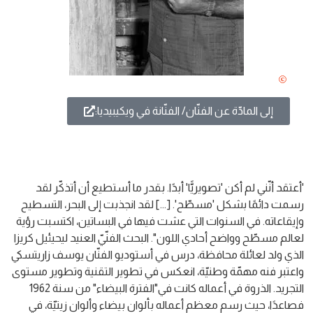
إلى المادّة عن الفنّان/ الفنّانة في ويكيبيديا:
'أعتقد أنّني لم أكن 'تصويريًّا' أبدًا. بقدر ما أستطيع أن أتذكّر لقد
رسمت دائمًا بشكل 'مسطّح'. [...] لقد انجذبت إلى البحر، التسطيح
وإيقاعاته. في السنوات التي عشت فيها في البساتين، اكتسبت رؤية
لعالم مسطّح وواضح أحادي اللون". البحث الفنّيّ العنيد ليحيئيل كريزا
الذي ولد لعائلة محافظة، درس في أستوديو الفنّان يوسف زاريتسكي
واعتبر فنه مهمّة وطنيّة، انعكس في تطوير التقنية وتطوير مستوى
التجريد. الذروة في أعماله كانت في"الفترة البيضاء" من سنة 1962
فصاعدًا، حيث رسم معظم أعماله بألوان بيضاء وألوان زيتيّة، في