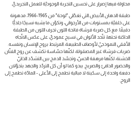
محاولة فيها إصرار على تحسين التجربة الوجوديّة للعمل التجريديّ.
طبقة الدهان الأبيض التي تغطّي "لوحة" من 1965-1966، مدهونة
على خلفيّة بمستويات من الأرجواني، وتكوّن ما يشبه نسيجًا جلديًّا
دقيقًا. مع كل ضربة فرشاة فاتحة اللون تجرف اللون من الطبقة
الداكنة تحتها، تتّحد الألوان في نسيج عموديّ، على عكس الاتّجاه
الأفقي النموذجيّ لأوصاف الطبيعة، المرتبط بروح الإنسان ونفسه.
ضربات فرشاة غير المصقولة، لكنّها حسّاسة تكشف عن روح الفنّان
الخشنة، لكنّها مرهفة الحسّ، وتجسّد الدمج بين التشدّد الذاتيّ
والحضور الدافئ والصريح. يبدو كما لو أن كل التردّد والجهد يتحوّلان
دفعة واحدة إلى سكينة لا مبالية تطمح إلى الأعلى - المادّة تطمح إلى
الروح.