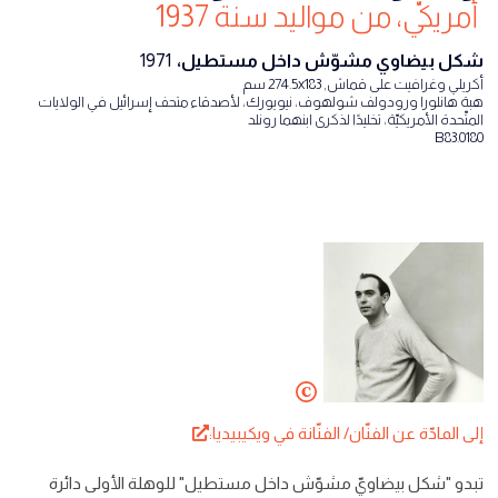
أمريكيّ، من مواليد سنة 1937
شكل بيضاوي مشوّش داخل مستطيل،
1971
أكريلي وغرافيت على قماش, 274.5x183 سم
هبة هانلورا ورودولف شولهوف، نيويورك، لأصدقاء متحف إسرائيل في الولايات
المتّحدة الأمريكيّة، تخليدًا لذكرى ابنهما رونلد
B83.0180
إلى المادّة عن الفنّان/ الفنّانة في ويكيبيديا:
تبدو "شكل بيضاويّ مشوّش داخل مستطيل" للوهلة الأولى دائرة