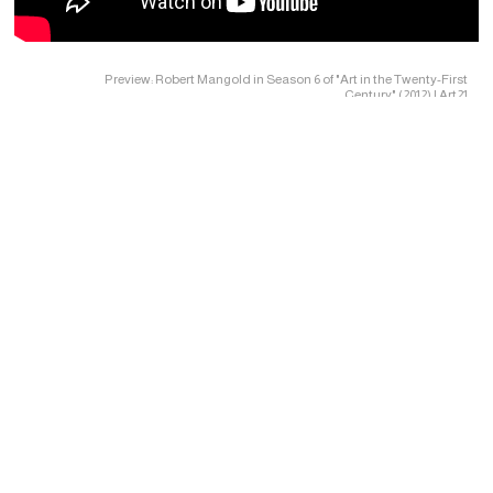
Preview: Robert Mangold in Season 6 of "Art in the Twenty-First
Century" (2012) | Art21
حركات ونقد
Minimalism
Robert Mangold with John Yau | The Brooklyn Rail
تأثيرات وعلاقات
مارك روثكو
بارنيت نيومان
Sylvia Plimack Mangold