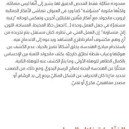
ممدودة مثاليّة. فقط الفحص الدقيق لها، يشير إلى أنّها ليس متماثلة،
ولكنّها ملتوية "مشوّشة" كما ورد في العنوان. تتماشى الأفكار الجمالية
لروبرت مانجولد مع أفكار فنّانين تقليليّين آخرين، وتعكس لوحاته "رغبة
مستمرّة في جعل العمل وحدة [...] لجعل خطّ المحيط، المساحة، اللون،
إلخ. متساوية". إن العمل الفني، في نظره، كيان مستقل، يتم تجريده من
أي وهم، مكشوف أمام ناظري المشاهد ويدعوه إلى الاندماج فيه.
باستخدام مبادئ الهندسة، يخلق أشكالًا تتميز بالحياد، عدم الكشف عن
هويّتها وغياب نقطة تطرّق خارجيّة. يكثف مانجولد اللعبة بين الإحساس
بالكمال الظاهر للوهلة الأولى، وما يتمّ الكشف عنه للوهلة الثانية،
متخلّيًا عن الهندسة البحتة لصالح الرسم اليدويّ. ومع ذلك، من الصعب
تحديد ما إذا كان الانحراف عن الشكل المثاليّ يرجع إلى يد الرسّام، أو
مصدر مفاهيميّ، فكريّ أو تقنيّ.