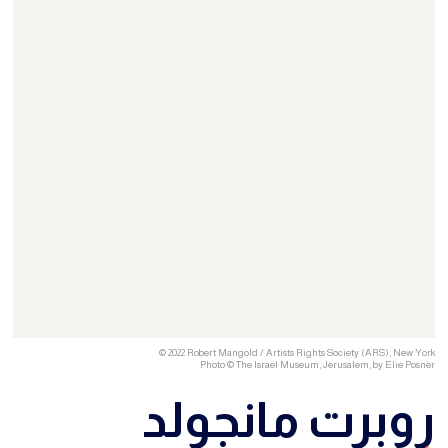
© 2022 Robert Mangold / Artists Rights Society (ARS), New York
Photo © The Israel Museum, Jerusalem, by Elie Posner
روبرت مانجولد