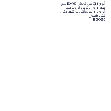
ألوان زيتيّة على قماش, 130x162 سم
هبة البارون برتولد والبارونة جيجي
أورواتر، باريس وأنتويرب، تخليدًا ذكرى
ليفي إشكول
B69.0280