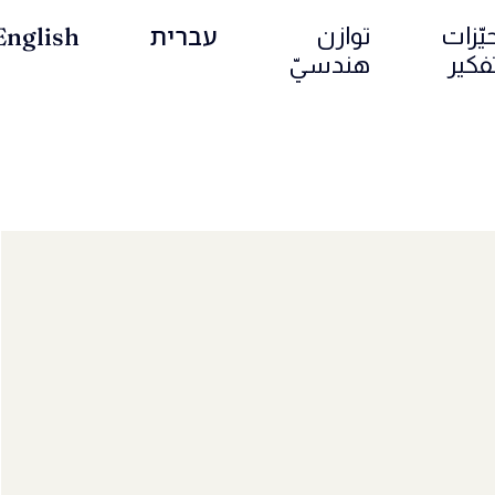
עברית
English
يّزات
توازن
فكير
هندسيّ