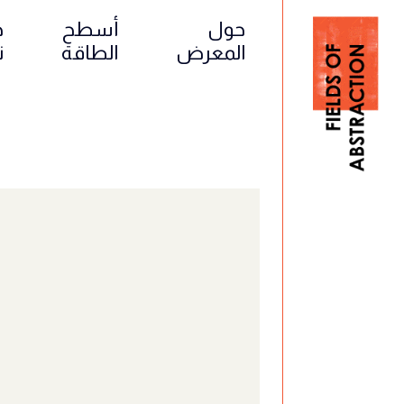
حول
أسطح
ح
المعرض
الطاقة
ت