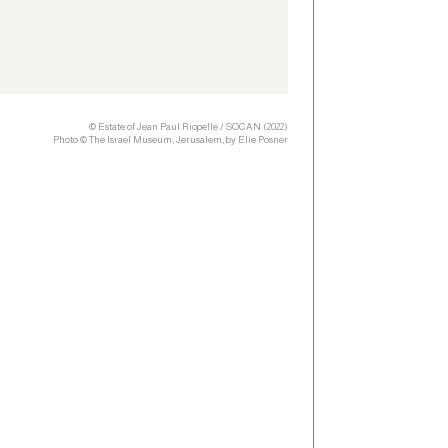
© Estate of Jean Paul Riopelle / SOCAN (2022)
Photo © The Israel Museum, Jerusalem, by Elie Posner